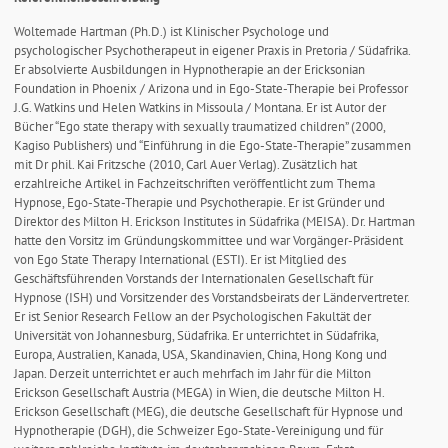
Woltemade Hartman (Ph.D.) ist Klinischer Psychologe und
psychologischer Psychotherapeut in eigener Praxis in Pretoria / Südafrika.
Er absolvierte Ausbildungen in Hypnotherapie an der Ericksonian
Foundation in Phoenix / Arizona und in Ego-State-Therapie bei Professor
J.G. Watkins und Helen Watkins in Missoula / Montana. Er ist Autor der
Bücher “Ego state therapy with sexually traumatized children” (2000,
Kagiso Publishers) und “Einführung in die Ego-State-Therapie” zusammen
mit Dr phil. Kai Fritzsche (2010, Carl Auer Verlag). Zusätzlich hat
erzahlreiche Artikel in Fachzeitschriften veröffentlicht zum Thema
Hypnose, Ego-State-Therapie und Psychotherapie. Er ist Gründer und
Direktor des Milton H. Erickson Institutes in Südafrika (MEISA). Dr. Hartman
hatte den Vorsitz im Gründungskommittee und war Vorgänger-Präsident
von Ego State Therapy International (ESTI). Er ist Mitglied des
Geschäftsführenden Vorstands der Internationalen Gesellschaft für
Hypnose (ISH) und Vorsitzender des Vorstandsbeirats der Ländervertreter.
Er ist Senior Research Fellow an der Psychologischen Fakultät der
Universität von Johannesburg, Südafrika. Er unterrichtet in Südafrika,
Europa, Australien, Kanada, USA, Skandinavien, China, Hong Kong und
Japan. Derzeit unterrichtet er auch mehrfach im Jahr für die Milton
Erickson Gesellschaft Austria (MEGA) in Wien, die deutsche Milton H.
Erickson Gesellschaft (MEG), die deutsche Gesellschaft für Hypnose und
Hypnotherapie (DGH), die Schweizer Ego-State-Vereinigung und für