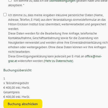
Ich stimme zu, dass ich die
Stornobedingungen
gelesen habe und diese
akzeptiere.
*
Ich stimme zu, dass meine Angaben inklusive persönlicher Daten (Name,
Adresse, Telefon, E-Mail) aus dem Veranstaltungs-Anmeldeformular an das
Milton Erickson Institut Graz übermittelt, weiterverarbeitet und gespeichert
werden.
Diese Daten werden für die Bearbeitung Ihrer Anfrage, telefonische
Kontaktaufnahme, Geschäftsanbahnung sowie für die Zusendung von
Neuigkeiten verwendet und werden ohne Ihre Einverständniserklärung nich
erhoben oder weitergegeben. Ohne diese Daten können wir Ihre Anfragen
nicht bearbeiten.
Diese Einwilligungserklärung kann jederzeit per E-Mail an
office@mei-
graz.at
widerrufen werden (
Mehr zu Datenschutz
).
Buchungsübersicht
1
x
Teilnahmegebühr
€ 408,00 inkl. MwSt.
Gesamtpreis
€ 408,00 inkl. MwSt.