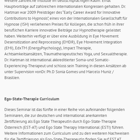
weitere zahlreiche Institute im deutschsprachigen Raum. Erhat
Hauptvorträge auf zahlreichen internationalen Kongressen gehalten. Dr.
Hartman war 2009 Preisträger des “Early Career Award for Innovative
Contributions to Hypnosis”, eines von der Internationalen Gesellschaft für
Hypnose (ISH) verliehenen Preises für Kollegen, die schon früh in ihrer
beruflichen Karriere innovative Beiträge zur Hypnotherapie geleistet
haben. Weiterhin verfügt er über eine Ausbildung in Eye Movement
Desensitization and Reprocessing (EMDR), Eye Movement Integration
(EMI), EdxTM (EnergyPsychology), Impact Therapie,
Achtsamkeitsansätzen, Traumatherapeutisches Yoga, und Sexualtherapie.
Dr. Hartman ist international akkreditierter Soma-und Somatic-
Experiencing-Therapeut und schloss sein Training in diesen Ansätzen ab
unter Supervision vonDr. Ph.D Sonia Gomes und Marcelo Muniz /
Brasilien.
Ego-State-Therapie Curriculum
Dieses Seminar ist das fünfte in einer Reihe von aufeinander folgenden
Seminaren, die zur deutschen und international anerkannten
Zertifizierung als Ego State TherapeutIn durch Ego-State-Therapie
Österreich (EST-AT) und Ego State Therapy International (ESTI) führen.
Weitere Informationen zum Curriculum und zu den weiteren Nachweisen
für die Zertifizierung als Ego-State-TherapeutIn finden Sie auf EST.AT