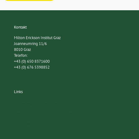
Kontakt
Milton Erickson Institut Graz
Joanneumring 11/6
8010 Graz
Telefon:
+43 (0) 650 8371600
+43 (0) 676 5398852
Links
AVM Institut für Verhaltenstherapie
Milton Erickson Gesellschaft Innsbruck
Egostatetherapie
Das Institut