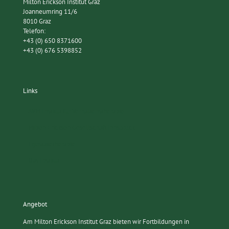
Milton Erickson Institut Graz
Joanneumring 11/6
8010 Graz
Telefon:
+43 (0) 650 8371600
+43 (0) 676 5398852
Links
AVM Institut für Verhaltenstherapie
Milton Erickson Gesellschaft Innsbruck
Egostatetherapie
Das Institut
Angebot
Am Milton Erickson Institut Graz bieten wir Fortbildungen in