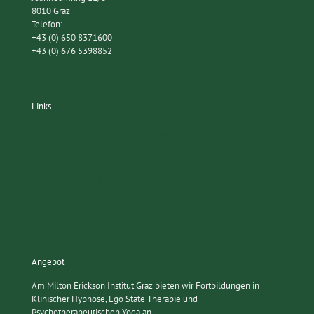
8010 Graz
Telefon:
+43 (0) 650 8371600
+43 (0) 676 5398852
Links
AVM Institut für Verhaltenstherapie
Milton Erickson Gesellschaft Innsbruck
Egostatetherapie
Das Institut
Angebot
Am Milton Erickson Institut Graz bieten wir Fortbildungen in
Klinischer Hypnose, Ego State Therapie und
Psychotherapeutischen Yoga an.