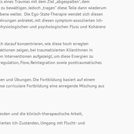
ts eines Traumas mit dem Ziel „abgespalten“, dem
 zu bewältigen. Jedoch „tragen“ diese Teile dann wiederum
Ebene weiter. Die Ego-State-Therapie wendet sich diesen
ahrungen anbietet, mit diesen symptom-assoziierten Ich-
 physiologischen und psychologischen Fluss und Kohärenz
ch darauf konzentrieren, wie diese hoch erregten
ktionen zeigen, bei traumatisierten KlientInnen in
en Interventionen aufgezeigt, um diese Energien zu
regulation, Flow, Reintegration sowie posttraumatisches
nen und Übungen. Die Fortbildung basiert auf einem
ese curriculare Fortbildung eine anregende Mischung aus
nden und die klinisch-therapeutische Arbeit,
erten Ich-Zuständen, Umgang mit Flucht- und