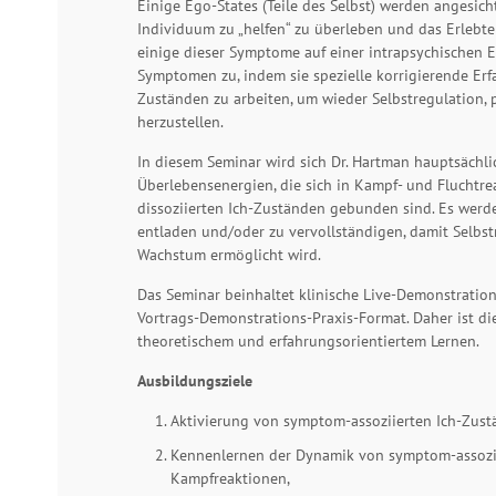
Einige Ego-States (Teile des Selbst) werden angesich
Individuum zu „helfen“ zu überleben und das Erlebte
einige dieser Symptome auf einer intrapsychischen 
Symptomen zu, indem sie spezielle korrigierende Erf
Zuständen zu arbeiten, um wieder Selbstregulation,
herzustellen.
In diesem Seminar wird sich Dr. Hartman hauptsächli
Überlebensenergien, die sich in Kampf- und Fluchtrea
dissoziierten Ich-Zuständen gebunden sind. Es werd
entladen und/oder zu vervollständigen, damit Selbst
Wachstum ermöglicht wird.
Das Seminar beinhaltet klinische Live-Demonstratio
Vortrags-Demonstrations-Praxis-Format. Daher ist di
theoretischem und erfahrungsorientiertem Lernen.
Ausbildungsziele
Aktivierung von symptom-assoziierten Ich-Zustä
Kennenlernen der Dynamik von symptom-assozii
Kampfreaktionen,