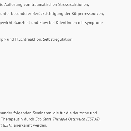
ie Auflösung von traumatischen Stressreaktionen,
 unter besonderer Berücksichtigung der Körperressourcen,
hgewicht, Ganzheit und Flow bei KlientInnen mit symptom-
pf- und Fluchtreaktion, Selbstregulation.
einander folgenden Seminaren, die für die deutsche und
te TherapeutIn durch
Ego-State-Therapie Österreich (EST-AT),
al
(
ESTI)
anerkannt werden.