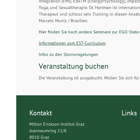
Integration (EMI), EdxTM (EnergyPsychology), Impac
Yoga, und Sexualtherapie. Dr. Hartman ist internatio
Therapeut und schloss sein Training in diesen Ansä
Marcelo Muniz / Brasilien.
Hier finden Sie noch andere Seminare zur EGO-State
Informationen zum EST-Curriculum
Infos zu den Stornoregelungen
Veranstaltung buchen
Die Veranstaltung ist ausgebucht. Wollen Sie sich fü
Kontakt
Links
Milton Erickson Institut Graz
AVM Ins
Joanneumring 11/6
Milton 
8010 Graz