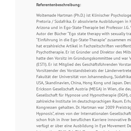
Referentenbeschreibung:
Woltemade Hartman (Ph.D.) ist Klinischer Psychologe
Pretoria / Südafrika. Er absolvierte Ausbildungen i
Arizona und in Ego-State-Therapie bei Professor J.G.
Autor der Bücher “Ego state therapy with sexually tr
“Einführung in die Ego-State-Therapie” zusammen mit D
hat erzahlreiche Artikel in Fachzeitschriften veröff
Psychotherapie. Er ist Gründer und Direktor des Milto
hatte den Vorsitz im Gründungskommittee und war V
(ESTI). Er ist Mitglied des Geschäftsführenden Vorst
Vorsitzender des Vorstandsbeirats der Ländervertrete
Fakultät der Universität von Johannesburg, Südafrika.
USA, Skandinavien, China, Hong Kong und Japan. Derze
Erickson Gesellschaft Austria (MEGA) in Wien, die de
Gesellschaft für Hypnose und Hypnotherapie (DGH), 
zahlreiche Institute im deutschsprachigen Raum. Erh
Kongressen gehalten. Dr. Hartman war 2009 Preisträg
Hypnosis”, eines von der Internationalen Gesellschaft
schon früh in ihrer beruflichen Karriere innovative 
verfügt er über eine Ausbildung in Eye Movement D