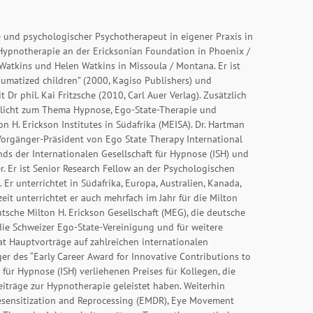
 und psychologischer Psychotherapeut in eigener Praxis in
n Hypnotherapie an der Ericksonian Foundation in Phoenix /
 Watkins und Helen Watkins in Missoula / Montana. Er ist
aumatized children” (2000, Kagiso Publishers) und
r phil. Kai Fritzsche (2010, Carl Auer Verlag). Zusätzlich
entlicht zum Thema Hypnose, Ego-State-Therapie und
n H. Erickson Institutes in Südafrika (MEISA). Dr. Hartman
orgänger-Präsident von Ego State Therapy International
ands der Internationalen Gesellschaft für Hypnose (ISH) und
r. Er ist Senior Research Fellow an der Psychologischen
 Er unterrichtet in Südafrika, Europa, Australien, Kanada,
it unterrichtet er auch mehrfach im Jahr für die Milton
utsche Milton H. Erickson Gesellschaft (MEG), die deutsche
die Schweizer Ego-State-Vereinigung und für weitere
at Hauptvorträge auf zahlreichen internationalen
er des “Early Career Award for Innovative Contributions to
 für Hypnose (ISH) verliehenen Preises für Kollegen, die
Beiträge zur Hypnotherapie geleistet haben. Weiterhin
esensitization and Reprocessing (EMDR), Eye Movement