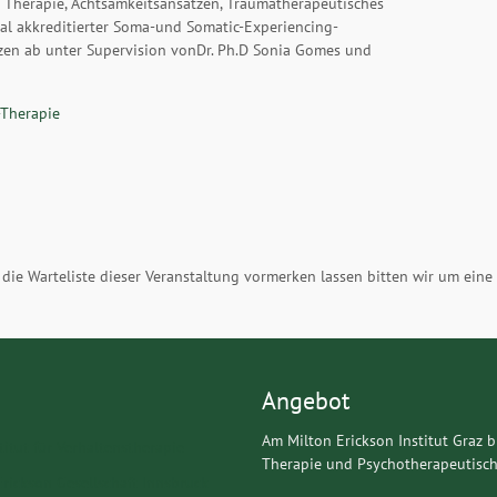
t Therapie, Achtsamkeitsansätzen, Traumatherapeutisches
nal akkreditierter Soma-und Somatic-Experiencing-
tzen ab unter Supervision vonDr. Ph.D Sonia Gomes und
-Therapie
r die Warteliste dieser Veranstaltung vormerken lassen bitten wir um ein
Angebot
Am Milton Erickson Institut Graz b
titut für Verhaltenstherapie
Therapie und Psychotherapeutisch
Erickson Gesellschaft Innsbruck