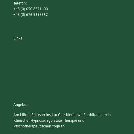
Telefon:
+43 (0) 650 8371600
+43 (0) 676 5398852
Links
AVM Institut für Verhaltenstherapie
Milton Erickson Gesellschaft Innsbruck
Egostatetherapie
Das Institut
Angebot
Am Milton Erickson Institut Graz bieten wir Fortbildungen in
Klinischer Hypnose, Ego State Therapie und
Psychotherapeutischen Yoga an.