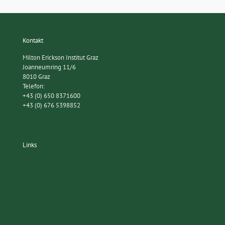
Kontakt
Milton Erickson Institut Graz
Joanneumring 11/6
8010 Graz
Telefon:
+43 (0) 650 8371600
+43 (0) 676 5398852
Links
AVM Institut für Verhaltenstherapie
Milton Erickson Gesellschaft Innsbruck
Egostatetherapie
Das Institut