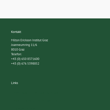
Kontakt
Milton Erickson Institut Graz
Joanneumring 11/6
8010 Graz
Telefon:
+43 (0) 650 8371600
+43 (0) 676 5398852
Links
AVM Institut für Verhaltenstherapie
Milton Erickson Gesellschaft Innsbruck
Egostatetherapie